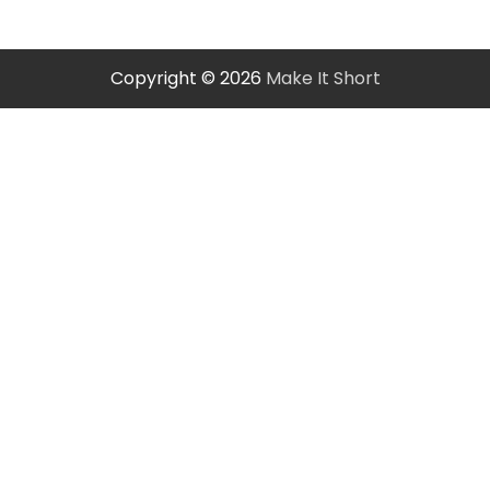
Copyright © 2026
Make It Short